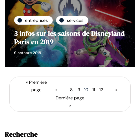
entreprises
services
3 infos sur les saisons de Disneyland
Paris en 2019
9 octobre 2018
« Première
page
«
...
8
9
10
11
12
...
»
Dernière page
»
Recherche