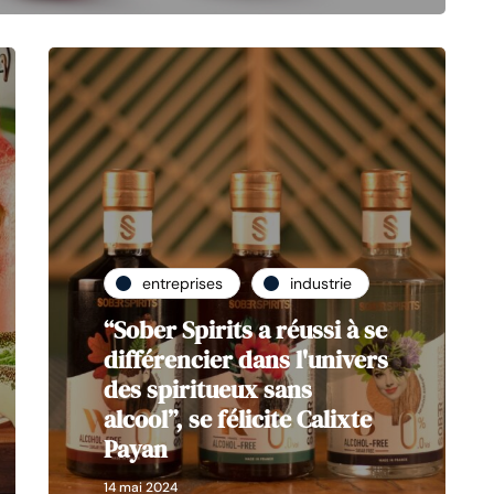
entreprises
industrie
“Sober Spirits a réussi à se
différencier dans l'univers
des spiritueux sans
alcool”, se félicite Calixte
Payan
14 mai 2024