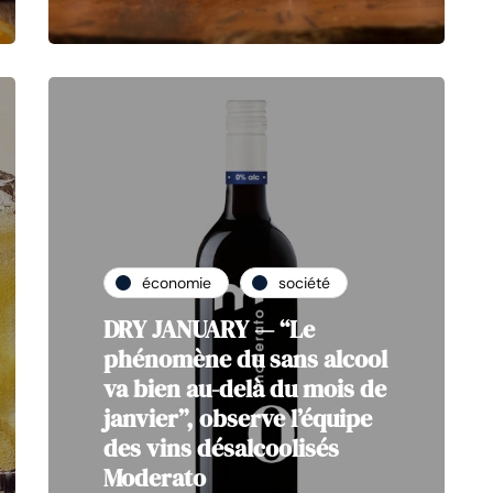
économie
société
DRY JANUARY — “Le
phénomène du sans alcool
va bien au-delà du mois de
janvier”, observe l’équipe
des vins désalcoolisés
Moderato