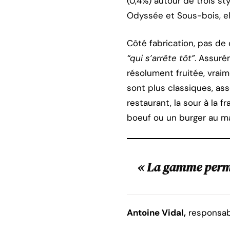
(0,4%) autour de trois st
Odyssée et Sous-bois, el
Côté fabrication, pas de 
“qui s’arrête tôt”
. Assuré
résolument fruitée, vraime
sont plus classiques, as
restaurant, la sour à la 
boeuf ou un burger au ma
« La gamme perme
Antoine Vidal,
responsabl