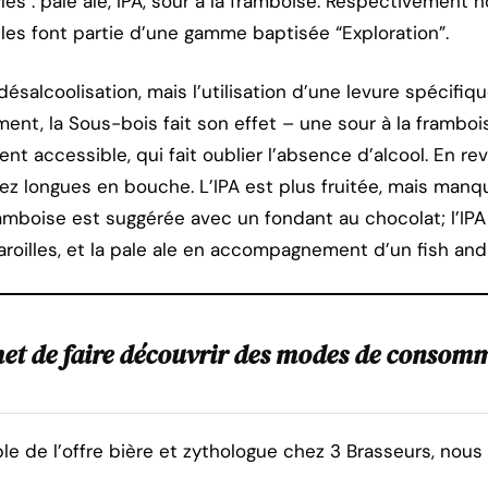
yles : pale ale, IPA, sour à la framboise. Respectivemen
les font partie d’une gamme baptisée “Exploration”.
désalcoolisation, mais l’utilisation d’une levure spécifi
ment, la Sous-bois fait son effet – une sour à la frambo
nt accessible, qui fait oublier l’absence d’alcool. En reva
sez longues en bouche. L’IPA est plus fruitée, mais man
framboise est suggérée avec un fondant au chocolat; l’IP
roilles, et la pale ale en accompagnement d’un fish and 
t de faire découvrir des modes de consomma
e de l’offre bière et zythologue chez 3 Brasseurs, nous 