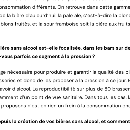
nsommation différents. On retrouve dans cette gamme 
 la bière d’aujourd’hui: la pale ale, c’est-à-dire la blond
ons fruités, et la sour framboise soit la bière aux frui
ère sans alcool est-elle focalisée, dans les bars sur d
z-vous parfois ce segment à la pression ?
age nécessaire pour produire et garantir la qualité des b
eries et donc de les proposer à la pression à ce jour. E
s avoir d’alcool. La reproductibilité sur plus de 80 bra
mment d’un point de vue sanitaire. Dans tous les cas,
roposons n’est en rien un frein à la consommation chez
epuis la création de vos bières sans alcool, et commen