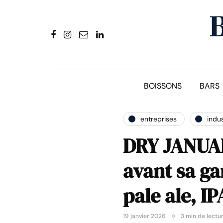
BOISSONS
BARS
entreprises
indus
DRY JANUAR
avant sa ga
pale ale, I
19 janvier 2026
3 min de lectu