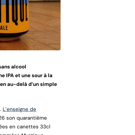
sans alcool
e IPA et une sour à la
bien au-delà d’un simple
l.
L’enseigne de
026 son quarantième
nées en canettes 33cl