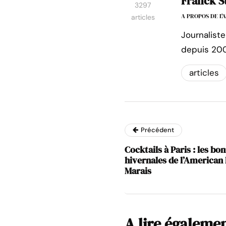
Franck S
3297
A PROPOS DE L
articles
Journaliste
depuis 200
articles
Précédent
Cocktails à Paris : les bo
hivernales de l’American 
Marais
A lire égaleme