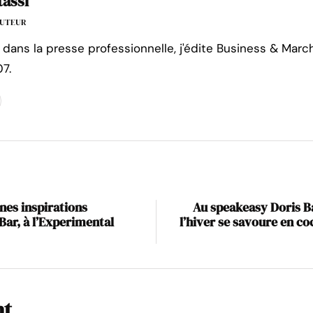
tassi
'AUTEUR
 dans la presse professionnelle, j'édite Business & Marc
7.
nnes inspirations
Au speakeasy Doris Ba
Bar, à l’Experimental
l’hiver se savoure en co
nt