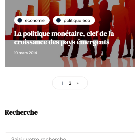
économie
politique éco
La politique monétaire, clef de la
croissance des pays émergents
10 mars 2014
1
2
»
Recherche