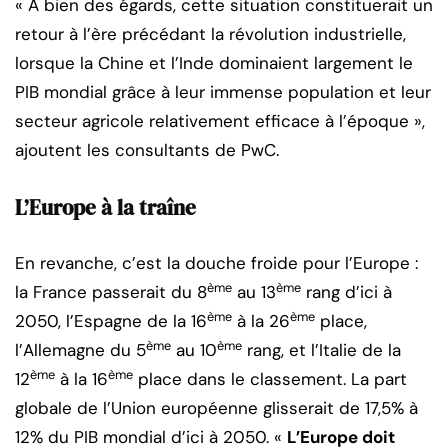
« À bien des égards, cette situation constituerait un
retour à l’ère précédant la révolution industrielle,
lorsque la Chine et l’Inde dominaient largement le
PIB mondial grâce à leur immense population et leur
secteur agricole relativement efficace à l’époque »,
ajoutent les consultants de PwC.
L’Europe à la traîne
En revanche, c’est la douche froide pour l’Europe :
ème
ème
la France passerait du 8
au 13
rang d’ici à
ème
ème
2050, l’Espagne de la 16
à la 26
place,
ème
ème
l’Allemagne du 5
au 10
rang, et l’Italie de la
ème
ème
12
à la 16
place dans le classement. La part
globale de l’Union européenne glisserait de 17,5% à
12% du PIB mondial d’ici à 2050. «
L’Europe doit