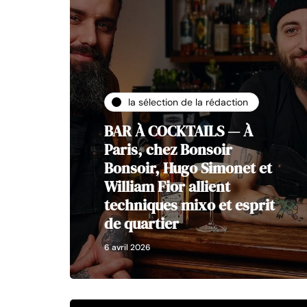
la sélection de la rédaction
BAR À COCKTAILS — À
Paris, chez Bonsoir
Bonsoir, Hugo Simonet et
William Fior allient
techniques mixo et esprit
de quartier
6 avril 2026