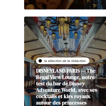
la sélection de la rédaction
DISNEYLAND PARIS — The
Regal View Lounge, notre
test du bar de Disney
Adventure World, avec ses
cocktails et kirs royaux
autour des princesses