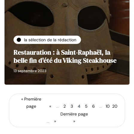
la sélection de la rédaction
Restauration : à Saint-Raphaël, la
belle fin d'été du Viking Steakhouse
13 septembre 2023
« Première
page
«
...
2
3
4
5
6
...
10
20
Dernière page
...
»
»