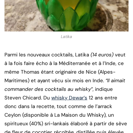
Latika
Parmi les nouveaux cocktails, Latika
(14 euros)
veut
à la fois faire écho à la Méditerranée et à l’Inde, ce
même Thomas étant originaire de Nice (Alpes-
Maritimes) et ayant vécu six mois en Inde.
“Il aimait
commander des cocktails au whisky”
, indique
Steven Chicard. Du
whisky Dewar’s
12 ans entre
donc dans la recette, tout comme de l’arrack
Ceylon (disponible à La Maison du Whisky), un
spiritueux (40%) sri-lankais élaboré à partir de sève
de fleur de cocotier, récoltée, distillée puis élevée