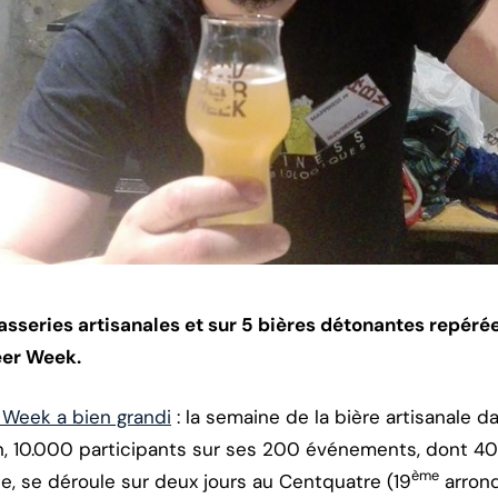
asseries artisanales et sur 5 bières détonantes repérée
Beer Week.
r Week a bien grandi
: la semaine de la bière artisanale d
n, 10.000 participants sur ses 200 événements, dont 400
ème
ée, se déroule sur deux jours au Centquatre (19
arron