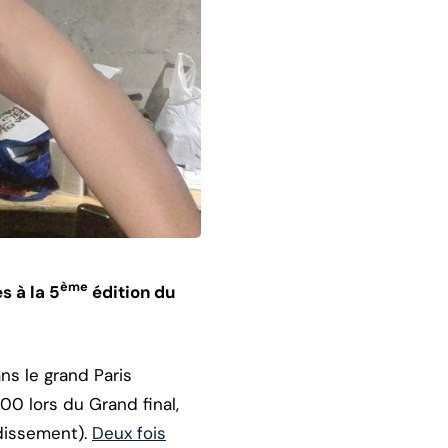
ème
s à la 5
édition du
ans le grand Paris
0 lors du Grand final,
dissement).
Deux fois