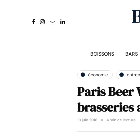
BOISSONS
BARS
économie
entrep
Paris Beer 
brasseries 
10 juin 2018
4 min de lecture