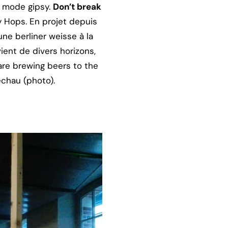
n mode gipsy.
Don’t break
y Hops. En projet depuis
une berliner weisse à la
ient de divers horizons,
are brewing beers to the
échau (photo).