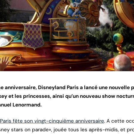
e anniversaire, Disneyland Paris a lancé une nouvelle 
ey et les princesses, ainsi qu’un nouveau show nocturn
anuel Lenormand.
Paris fête son vingt-cinquième anniversaire
. A cette oc
sney stars on parade», jouée tous les après-midis, et 