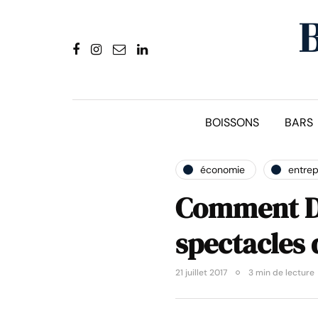
BOISSONS
BARS
économie
entrep
Comment Di
spectacles
21 juillet 2017
3 min de lecture