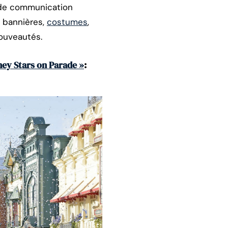
 de communication
, bannières,
costumes
,
ouveautés.
ney Stars on Parade »
: