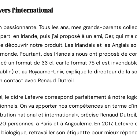
ers l’international
n passionnante. Tous les ans, mes grands-parents collec
parti en Irlande, puis j’ai proposé à un ami, Ger, qui m’
de découvrir notre produit. Les Irlandais et les Anglais so
monde. Pourtant, des Irlandais nous ont proposé de com
ncé un format de 33 cl, car le format 75 cl est invendab
lin) et au Royaume-Uni», explique le directeur de la soc
 en contact avec Renaud Dutreil.
l, le cidre Lefevre correspond parfaitement à notre logi
ionnels. On va apporter nos compétences en terme d’in
tion national et international», précise Renaud Dutreil
0 personnes, à Paris et à Angoulême. En 2017, Lefevre 
e biologique, retravailler son étiquette pour mieux répon