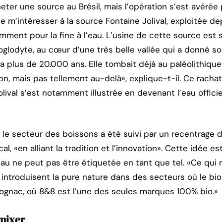
acheter une source au Brésil, mais l’opération s’est avér
e m’intéresser à la source Fontaine Jolival, exploitée d
ent pour la fine à l’eau. L’usine de cette source est so
oglodyte, au cœur d’une très belle vallée qui a donné so
le a plus de 20.000 ans. Elle tombait déjà au paléolithiqu
on, mais pas tellement au-delà», explique-t-il. Ce racha
lival s’est notamment illustrée en devenant l’eau officie
le secteur des boissons a été suivi par un recentrage d
al, «en alliant la tradition et l’innovation». Cette idée 
’eau ne peut pas être étiquetée en tant que tel. «Ce qui 
 introduisent la pure nature dans des secteurs où le bio
 cognac, où 8&8 est l’une des seules marques 100% bio.»
 mixer