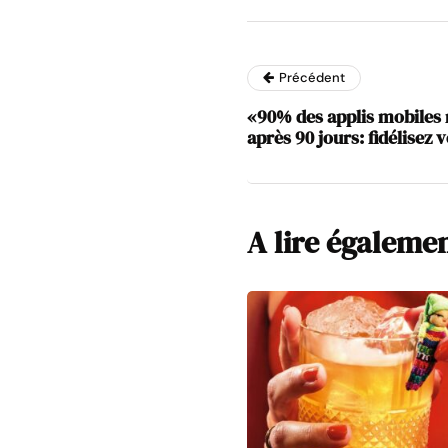
Précédent
«90% des applis mobiles n
après 90 jours: fidélisez v
A lire égaleme