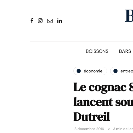
BOISSONS
BARS
économie
entrep
Le cognac 8
lancent sou
Dutreil
13 décembre 2016
3 min de le