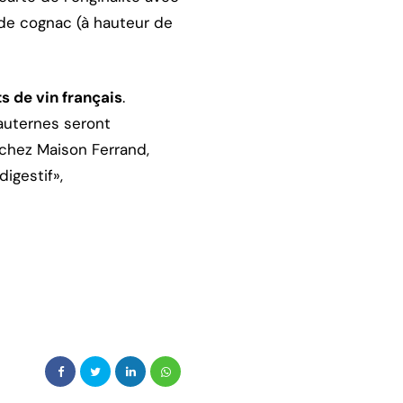
 de cognac (à hauteur de
ts de vin français
.
Sauternes seront
 chez Maison Ferrand,
igestif»,