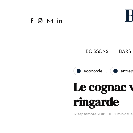
BOISSONS
BARS
économie
entrep
Le cognac v
ringarde
12 septembre 2016
2 min de l