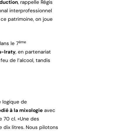
oduction
, rappelle Régis
nal interprofessionnel
 ce patrimoine, on joue
ème
ans le 7
u-Iraty
, en partenariat
feu de l’alcool, tandis
e logique de
dié à la mixologie
avec
e 70 cl. «Une des
dix litres. Nous pilotons