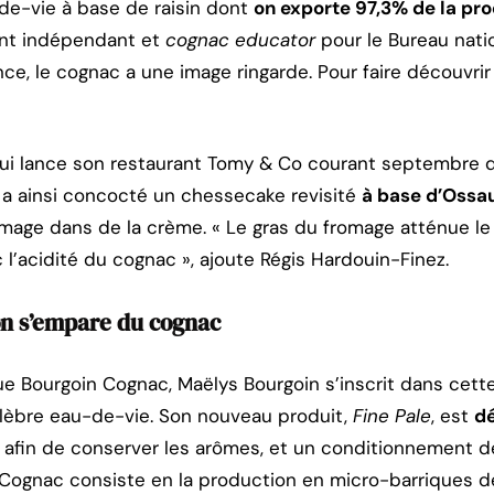
de-vie à base de raisin dont
on exporte 97,3% de la pr
ant indépendant et
cognac educator
pour le Bureau natio
ce, le cognac a une image ringarde. Pour faire découvrir
ui lance son restaurant Tomy & Co courant septembre d
 a ainsi concocté un chessecake revisité
à base d’Ossa
fromage dans de la crème. « Le gras du fromage atténue le 
c l’acidité du cognac », ajoute Régis Hardouin-Finez.
on s’empare du cognac
e Bourgoin Cognac, Maëlys Bourgoin s’inscrit dans cett
élèbre eau-de-vie. Son nouveau produit,
Fine Pale
, est
dé
, afin de conserver les arômes, et un conditionnement d
 Cognac consiste en la production en micro-barriques de 