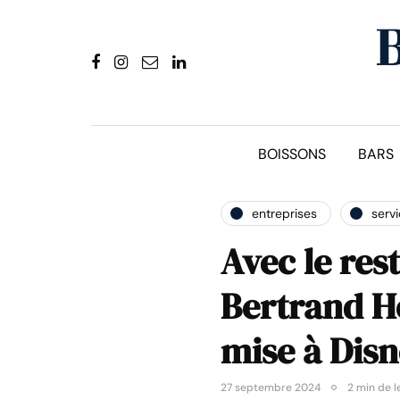
BOISSONS
BARS
entreprises
serv
Avec le res
Bertrand Ho
mise à Disn
27 septembre 2024
2 min de l