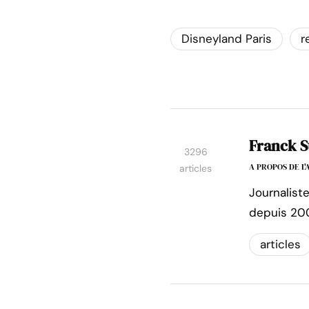
Disneyland Paris
r
Franck S
3296
A PROPOS DE L
articles
Journalist
depuis 20
articles