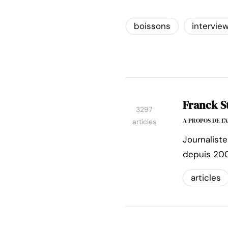
boissons
intervie
Franck S
3297
A PROPOS DE L
articles
Journaliste
depuis 200
articles