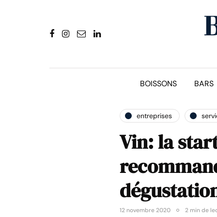
BOISSONS
BARS
entreprises
serv
Vin: la star
recommanda
dégustatio
12 novembre 2020
2 min de le