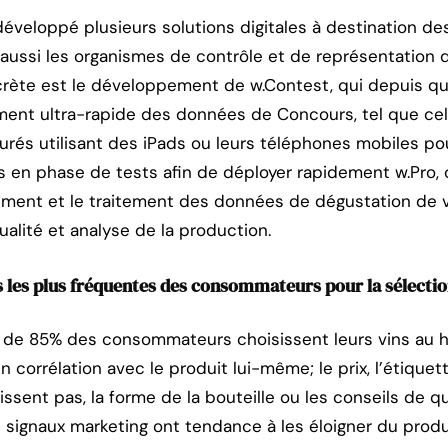
éveloppé plusieurs solutions digitales à destination de
aussi les organismes de contrôle et de représentation d
ncrète est le développement de w.Contest, qui depuis q
tement ultra-rapide des données de Concours, tel que ce
0 jurés utilisant des iPads ou leurs téléphones mobiles pou
en phase de tests afin de déployer rapidement w.Pro, o
trement et le traitement des données de dégustation de v
alité et analyse de la production.
s les plus fréquentes des consommateurs pour la sélectio
s de 85% des consommateurs choisissent leurs vins au 
 corrélation avec le produit lui-même; le prix, l’étiquett
ssent pas, la forme de la bouteille ou les conseils de q
s signaux marketing ont tendance à les éloigner du produ