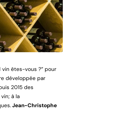
l vin êtes-vous ?” pour
ffre développée par
epuis 2015 des
vin; à la
ques.
Jean-Christophe