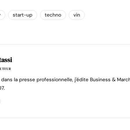
w
start-up
techno
vin
tassi
'AUTEUR
 dans la presse professionnelle, j'édite Business & Marc
7.