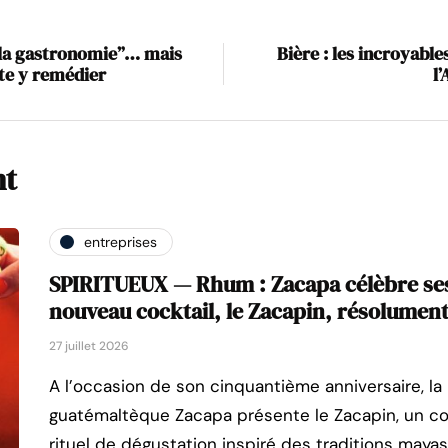
e la gastronomie”… mais
Bière : les incroyable
pte y remédier
l
nt
entreprises
SPIRITUEUX — Rhum : Zacapa célèbre ses
nouveau cocktail, le Zacapin, résolument
27 juillet 2026
A l’occasion de son cinquantième anniversaire, l
guatémaltèque Zacapa présente le Zacapin, un c
rituel de dégustation inspiré des traditions mayas