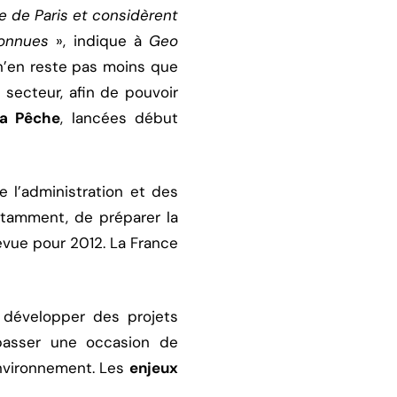
le de Paris et considèrent
connues
», indique à
Geo
 n’en reste pas moins que
 secteur, afin de pouvoir
la Pêche
, lancées début
de l’administration et des
notamment, de préparer la
évue pour 2012. La France
à développer des projets
 passer une occasion de
environnement. Les
enjeux