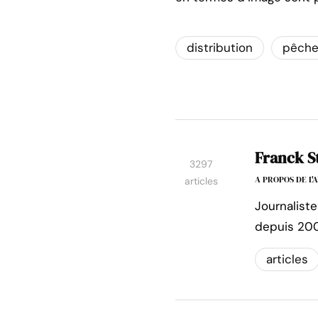
distribution
pêch
Franck S
3297
A PROPOS DE L
articles
Journaliste
depuis 200
articles