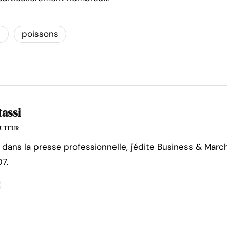
e
poissons
tassi
'AUTEUR
 dans la presse professionnelle, j'édite Business & Marc
7.