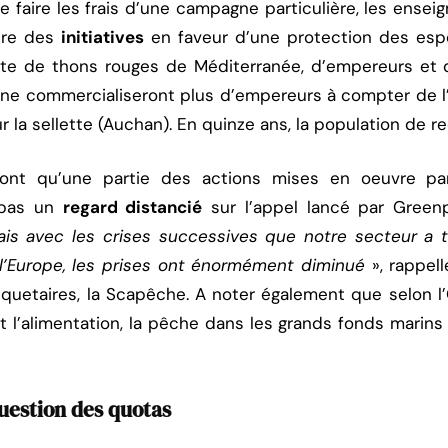
e faire les frais d’une campagne particulière, les ensei
dre des
initiatives
en faveur d’une protection des esp
nte de thons rouges de Méditerranée, d’empereurs et d
 ne commercialiseront plus d’empereurs à compter de l’
 la sellette (Auchan). En quinze ans, la population de re
nt qu’une partie des actions mises en oeuvre par 
 pas un
regard distancié
sur l’appel lancé par Green
mais avec les crises successives que notre secteur a t
l’Europe, les prises ont énormément diminué
», rappell
uetaires, la Scapêche. A noter également que selon l’
 et l’alimentation, la pêche dans les grands fonds marin
question des quotas