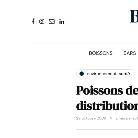
BOISSONS
BARS
environnement-santé
Poissons de
distributio
29 octobre 2009
2 min de lec