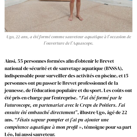
Ugo, 22 ans, a été formé comme sauveteur aquatique à l’occasion de
l’ouverture de l’Aquascope.
Ainsi, 55 personnes formées afin d’obtenir le Brevet
national de sécurité et de sauvetage aquatique (BNSSA),
indispensable pour surveiller des activités en piscine, et 15
personnes ont pu passer le Brevet professionnel de la
jeunesse, de l’éducation populaire et du sport. Les coûts ont
été pris en charge par l’entreprise.
“J’ai été formé par le
Futuroscope, en partenariat avec le Creps de Poitiers. J’ai
ensuite été embauché directement”
, illustre Ugo, âgé de 22
ans.
“J’étais sapeur-pompier et j’ai pu ajouter une
compétence aquatique à mon profil »
, témoigne pour sa part
Léo, lui aussi sauveteur.