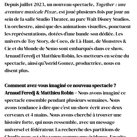
Depuis juillet 2023, un nouveau spectacle,
Together : une
aventure musicale Pixar
, est joué plusieurs fois par jour au
sein de la salle Studio Theater, au parc Walt Disney Studios.
Un orchestre, ainsi que des animations visuelles, ponctuent
les représentations, dotées d’une bande-son dédiée. Les
univers de Toy Story, de Coco, de Là-Haut, de Monstres &
Cie et du Monde de Nemo sont embarqués dans ce show.
Arnaud Feredj et Matthieu Robin, les metteurs en scène du
spectacle, ainsi qu’Astrid Gomez, productrice, nous en
disent plus.
Comment avez-vous imaginé ce nouveau spectacle ?
Arnaud Feredj & Matthieu Robin –
Nous avons imaginé ce
spectacle ensemble pendant plusieurs semaines. Nous
avons tendance à dire que c’est un show écrit avec deux
cerveaux et 4 mains. Nous avons cherché à trouver une
histoire forte, qui nous ressemble, avec un message
universel et fédérateur. La recherche des partitions de
Charlie nous est vite venue comme une évidence. Ensuite