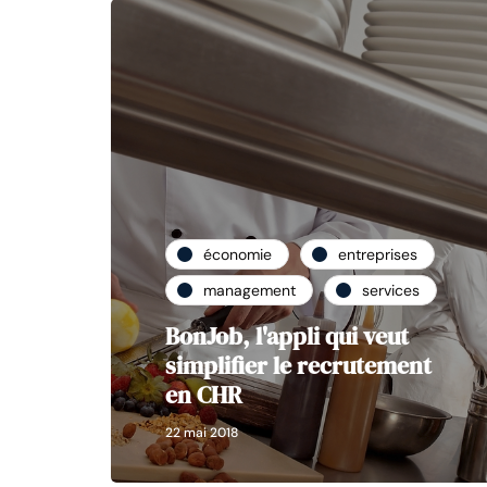
économie
entreprises
management
services
BonJob, l'appli qui veut
simplifier le recrutement
en CHR
22 mai 2018