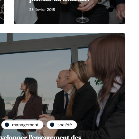
23 février 2018
management
société
velopper l'engagement des