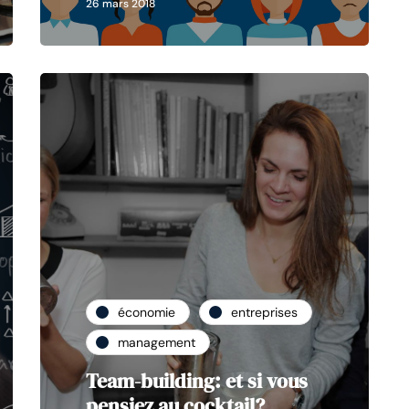
26 mars 2018
économie
entreprises
management
Team-building: et si vous
pensiez au cocktail?