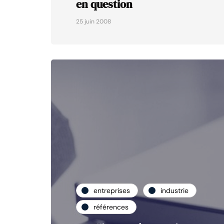
en question
25 juin 2008
entreprises
industrie
références