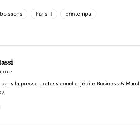
boissons
Paris 11
printemps
tassi
'AUTEUR
 dans la presse professionnelle, j'édite Business & Marc
7.