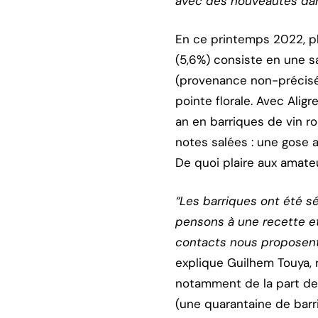
avec des nouveautés da
En ce printemps 2022, pl
(5,6%) consiste en une sa
(provenance non-précisé
pointe florale. Avec Alig
an en barriques de vin r
notes salées : une gose a
De quoi plaire aux amateu
“Les barriques ont été sé
pensons à une recette et,
contacts nous proposent
explique Guilhem Touya,
notamment de la part des
(une quarantaine de barr