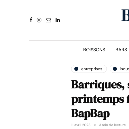
BOISSONS
BARS
entreprises
indus
Barriques, s
printemps f
BapBap
11 avril 2023
3 min de lecture