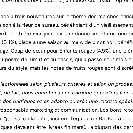
ns un mouvement continu”
, annonce Archibald Troprès,
ace à trois nouveautés sur le thème des marchés paris
ison à la fleur de sureau, bénéficiant d’un vieillissemen
e). Une bière marquée par une douce amertume, une poi
re (5,4%), place à une saison au marc de pinot noir, béné
ouge. Coup de cœur pour Enfants rouges (4,5%), une bièr
u poivre de Timut et au cassis, qui a passé neuf mois en
rs du style, mais les notes de fruits rouges sont discrè
lectionnées selon plusieurs critères et selon un processu
 de fait, nous cherchons une barrique qui collera à ce s
 des barriques et on adapte ou crée une recette spéci
 responsable marketing et communication. Les bons reto
 “geeks” de la bière, incitent l’équipe de BapBap à pou
iques devaient être livrées fin mars). La plupart des ba