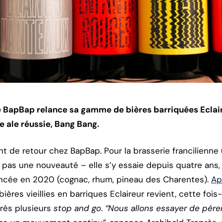
e BapBap relance sa gamme de bières barriquées Eclaireur
e ale réussie, Bang Bang.
t de retour chez BapBap. Pour la brasserie francilienne 
t pas une nouveauté – elle s’y essaie depuis quatre an
ancée en 2020 (cognac, rhum, pineau des Charentes).
Ap
ières vieillies en barriques Eclaireur revient, cette fois
près plusieurs
stop and go
.
“Nous allons essayer de pér