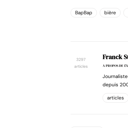
BapBap
bière
Franck S
3297
A PROPOS DE L
articles
Journaliste
depuis 200
articles