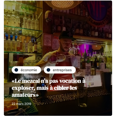
économie
entreprises
«Le mezcal n'a pas vocation à
exploser, mais à cibler les
amateurs»
22 mars 2019