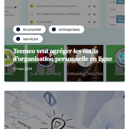
économie
entreprises
services
Teemeo veut agréger les outils
d'organisation personnelle en ligne
27 mai 2014