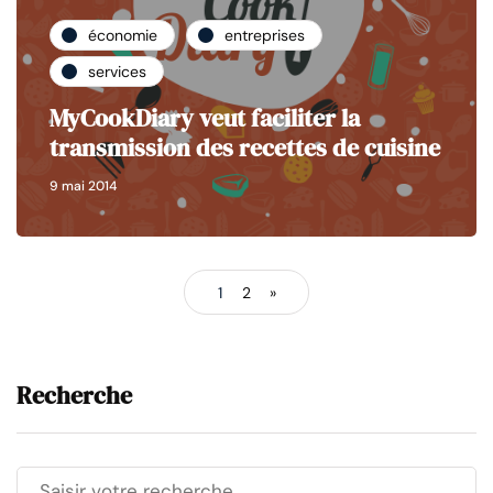
économie
entreprises
services
MyCookDiary veut faciliter la
transmission des recettes de cuisine
9 mai 2014
1
2
»
Recherche