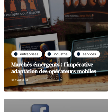
entreprises
industrie
services
Marchés émergents : l'impérative
adaptation des opérateurs mobiles
18 avril 2013