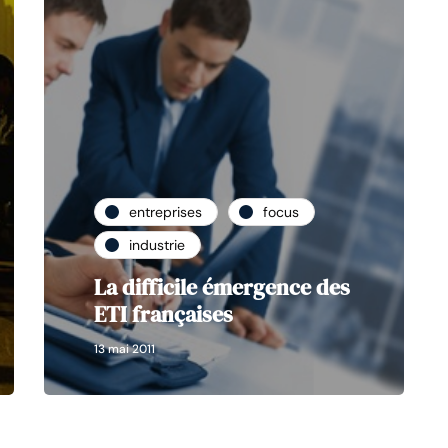
entreprises
focus
industrie
La difficile émergence des
ETI françaises
13 mai 2011