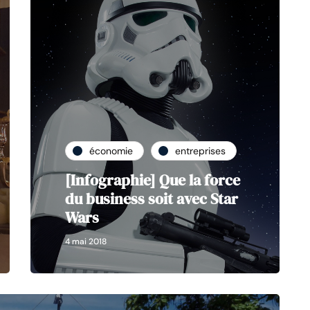
économie
entreprises
[Infographie] Que la force
du business soit avec Star
Wars
4 mai 2018