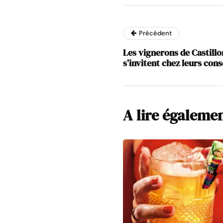
Précédent
Les vignerons de Castill
s’invitent chez leurs co
A lire égaleme