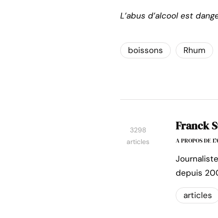
L’abus d’alcool est dang
boissons
Rhum
Franck S
3298
A PROPOS DE L
articles
Journalist
depuis 20
articles