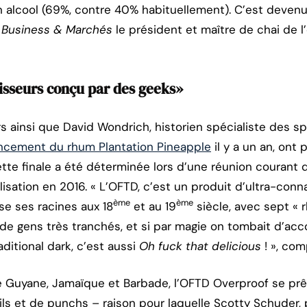
 alcool (69%, contre 40% habituellement). C’est devenu
à
Business & Marchés
le président et maître de chai de l
isseurs conçu par des geeks»
s ainsi que David Wondrich, historien spécialiste des spi
lancement du rhum Plantation Pineapple
il y a un an, ont 
ette finale a été déterminée lors d’une réunion courant
ation en 2016. « L’OFTD, c’est un produit d’ultra-connai
ème
ème
ise ses racines aux 18
et au 19
siècle, avec sept « 
e gens très tranchés, et si par magie on tombait d’acco
aditional dark, c’est aussi
Oh fuck that delicious
! », com
Guyane, Jamaïque et Barbade, l’OFTD Overproof se prêt
ails et de punchs – raison pour laquelle Scotty Schuder, 