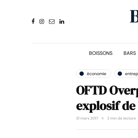
BOISSONS
BARS
économie
entrep
OFTD Overp
explosif de
31 mars 2017
2 min de lecture