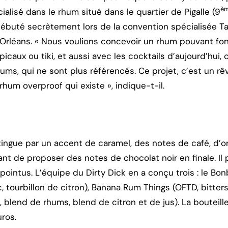
è
cialisé dans le rhum situé dans le quartier de Pigalle (9
débuté secrètement lors de la convention spécialisée Tal
e-Orléans. « Nous voulions concevoir un rhum pouvant fon
picaux ou tiki, et aussi avec les cocktails d’aujourd’hui,
ms, qui ne sont plus référencés. Ce projet, c’est un rê
rhum overproof qui existe », indique-t-il.
ingue par un accent de caramel, des notes de café, d’o
vant de proposer des notes de chocolat noir en finale. Il
ointus. L’équipe du Dirty Dick en a conçu trois : le Bo
 tourbillon de citron), Banana Rum Things (OFTD, bitters, 
blend de rhums, blend de citron et de jus). La bouteill
uros.