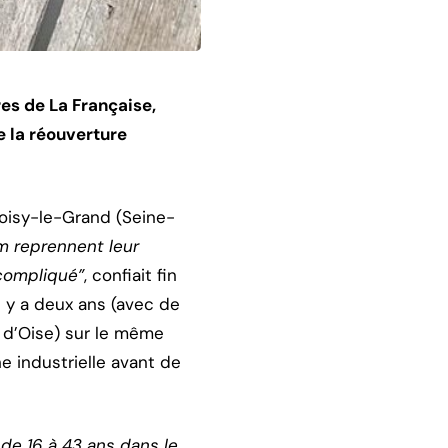
res de La Française,
e la réouverture
Noisy-le-Grand (Seine-
om reprennent leur
 compliqué”
, confiait fin
il y a deux ans (avec de
l d’Oise) sur le même
he industrielle avant de
 de 16 à 43 ans dans le