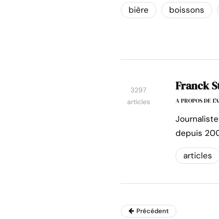
bière
boissons
Franck S
3297
A PROPOS DE L
articles
Journaliste
depuis 200
articles
Précédent