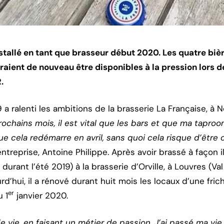
nstallé en tant que brasseur début 2020. Les quatre biè
aient de nouveau être disponibles à la pression lors d
.
a ralenti les ambitions de la brasserie La Française, à 
rochains mois, il est vital que les bars et que ma tapro
 que cela redémarre en avril, sans quoi cela risque d’être
’entreprise, Antoine Philippe. Après avoir brassé à façon 
durant l’été 2019) à la brasserie d’Orville, à Louvres (Va
ourd’hui, il a rénové durant huit mois les locaux d’une fric
er
 1
janvier 2020.
e vie, en faisant un métier de passion. J’ai passé ma vie