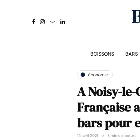
BOISSONS
BARS
économie
A Noisy-le-
Française a
bars pour 
15 avril 2021
3 min de lecture