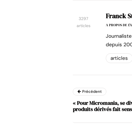
Franck S
3297
A PROPOS DE L
articles
Journaliste
depuis 200
articles
Précédent
« Pour Micromania, se div
produits dérivés fait sens