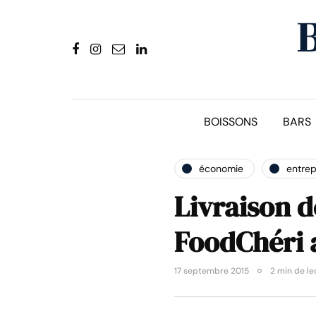
BOISSONS
BARS
économie
entrep
Livraison d
FoodChéri a
17 septembre 2015
2 min de le