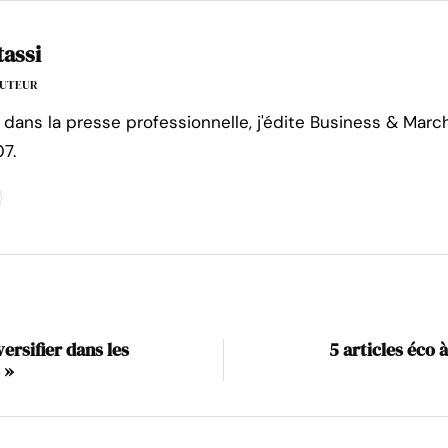
tassi
'AUTEUR
 dans la presse professionnelle, j'édite Business & Marc
7.
ersifier dans les
5 articles éco 
 »