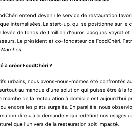
oodChéri entend devenir le service de restauration favori
ique internalisées. La start-up, qui se positionne sur le 
ne levée de fonds de 1 million d’euros. Jacques Veyrat e
tisseurs. Le président et co-fondateur de FoodChéri, Pat
 Marchés
.
té à créer FoodChéri ?
s urbains, nous avons-nous-mêmes été confrontés au réf
t surtout au manque d’une solution qui puisse être à la f
 ce marché de la restauration à domicile est aujourd’hui
s, ou encore les plats surgelés. En parallèle, nous observ
tion dite « à la demande » qui redéfinit nos usages au
 naturel que l’univers de la restauration soit impacté.