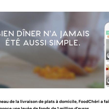
eau de la livraison de plats à domicile, FoodChéri a fai
nnonce une levée de fonds de 1 million d’euros.