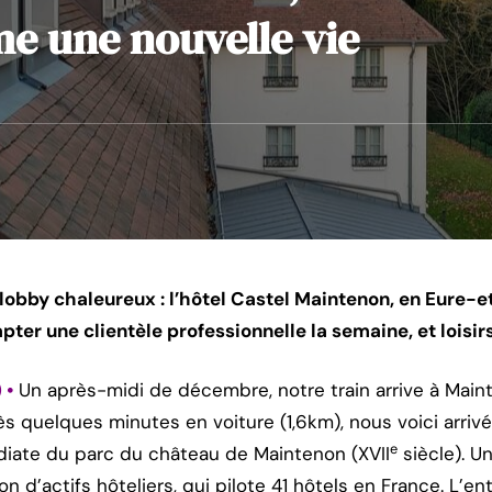
e une nouvelle vie
obby chaleureux : l’hôtel Castel Maintenon, en Eure-et
pter une clientèle professionnelle la semaine, et loisi
) •
Un après-midi de décembre, notre train arrive à Main
s quelques minutes en voiture (1,6km), nous voici arrivé
e
diate du parc du château de Maintenon (XVII
siècle). U
n d’actifs hôteliers, qui pilote 41 hôtels en France. L’ent