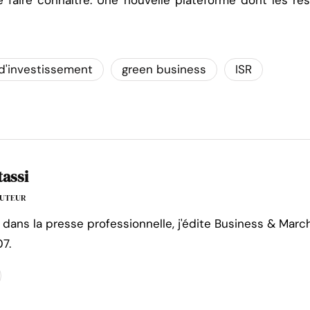
faire connaître. Une nouvelle plateforme dont les rés
d'investissement
green business
ISR
tassi
'AUTEUR
 dans la presse professionnelle, j'édite Business & Marc
7.