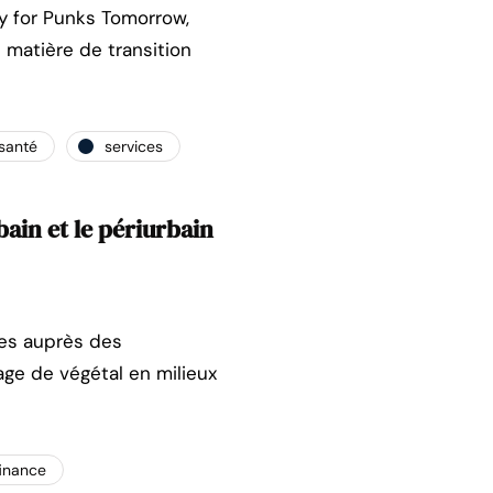
ty for Punks Tomorrow,
n matière de transition
santé
services
ain et le périurbain
es auprès des
age de végétal en milieux
finance