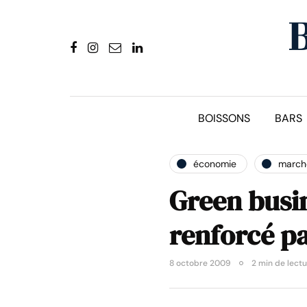
BOISSONS
BARS
économie
marché
Green busin
renforcé pa
8 octobre 2009
2 min de lect