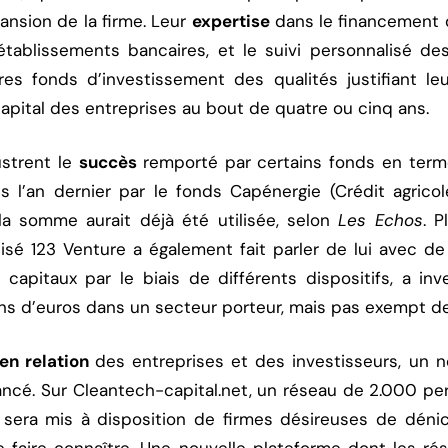
ansion de la firme. Leur
expertise
dans le financement de
établissements bancaires, et le suivi personnalisé de
res fonds d’investissement des qualités justifiant leu
pital des entreprises au bout de quatre ou cinq ans.
ustrent le
succès
remporté par certains fonds en terme
és l’an dernier par le fonds Capénergie (Crédit agric
 la somme aurait déjà été utilisée, selon
Les Echos
. 
isé 123 Venture a également fait parler de lui avec de
 capitaux par le biais de différents dispositifs, a in
ions d’euros dans un secteur porteur, mais pas exempt de
en relation
des entreprises et des investisseurs, un n
 lancé. Sur Cleantech-capital.net, un réseau de 2.000 p
r sera mis à disposition de firmes désireuses de déni