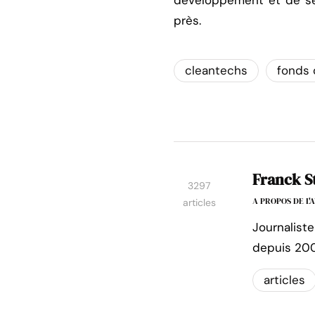
développement et de se 
près.
cleantechs
fonds 
Franck S
3297
A PROPOS DE L
articles
Journaliste
depuis 200
articles