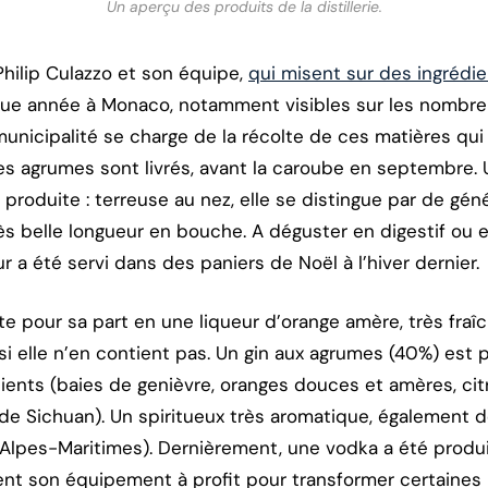
Un aperçu des produits de la distillerie.
hilip Culazzo et son équipe,
qui misent sur des ingrédie
que année à Monaco, notamment visibles sur les nombre
unicipalité se charge de la récolte de ces matières qui 
 les agrumes sont livrés, avant la caroube en septembre.
i produite : terreuse au nez, elle se distingue par de g
s belle longueur en bouche. A déguster en digestif ou en
 a été servi dans des paniers de Noël à l’hiver dernier.
te pour sa part en une liqueur d’orange amère, très fraî
lle n’en contient pas. Un gin aux agrumes (40%) est p
édients (baies de genièvre, oranges douces et amères, c
de Sichuan). Un spiritueux très aromatique, également dé
Alpes-Maritimes). Dernièrement, une vodka a été produit
ment son équipement à profit pour transformer certaines