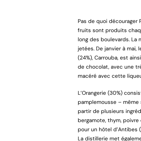
Pas de quoi décourager P
fruits sont produits cha
long des boulevards. La m
jetées. De janvier à mai,
(24%), Carrouba, est ains
de chocolat, avec une trè
macéré avec cette liqueur
L’Orangerie (30%) consis
pamplemousse – même si e
partir de plusieurs ingr
bergamote, thym, poivre 
pour un hôtel d’Antibes (
La distillerie met égale