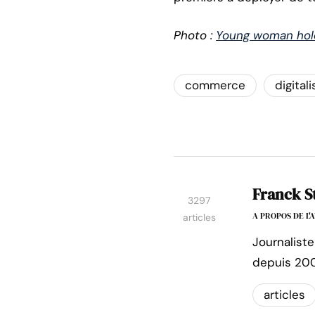
Photo :
Young woman hold
commerce
digital
Franck S
3297
A PROPOS DE L
articles
Journaliste
depuis 200
articles