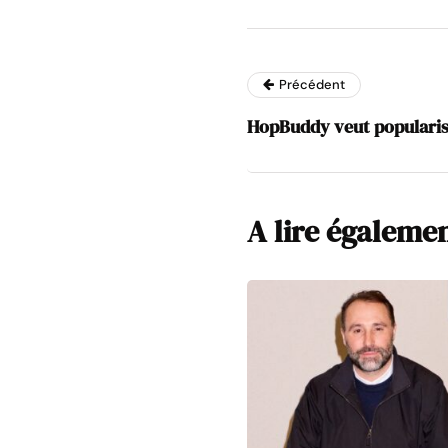
Précédent
HopBuddy veut populariser
A lire égaleme