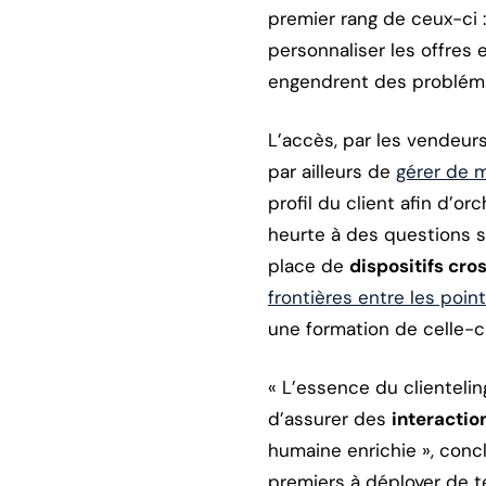
premier rang de ceux-ci :
personnaliser les offre
engendrent des problémat
L’accès, par les vendeurs
par ailleurs de
gérer de 
profil du client afin d’o
heurte à des questions si
place de
dispositifs cro
frontières entre les poin
une formation de celle-ci
« L’essence du clientelin
d’assurer des
interactio
humaine enrichie », concl
premiers à déployer de tel