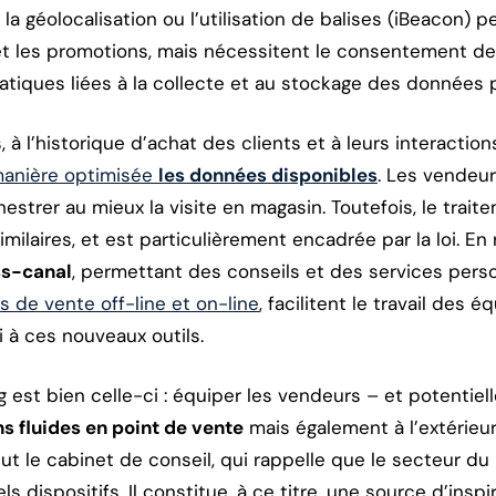
 la géolocalisation ou l’utilisation de balises (iBeacon)
s et les promotions, mais nécessitent le consentement 
iques liées à la collecte et au stockage des données 
, à l’historique d’achat des clients et à leurs interacti
manière optimisée
les données disponibles
. Les vendeur
rchestrer au mieux la visite en magasin. Toutefois, le tra
milaires, et est particulièrement encadrée par la loi. En
ss-canal
, permettant des conseils et des services pers
ts de vente off-line et on-line
, facilitent le travail des 
 à ces nouveaux outils.
g est bien celle-ci : équiper les vendeurs – et potentiell
ns fluides en point de vente
mais également à l’extérieur
ut le cabinet de conseil, qui rappelle que le secteur du 
s dispositifs. Il constitue, à ce titre, une source d’inspir