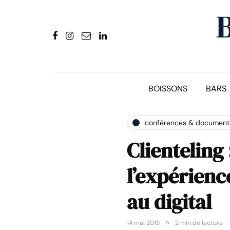
BOISSONS
BARS
conférences & document
Clienteling
l’expérienc
au digital
14 mai 2015
2 min de lecture