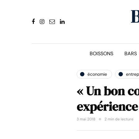
BOISSONS
BARS
économie
entrep
« Un bon co
expérience
3 mai 2018
2 min de lecture