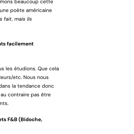
 aimons beaucoup cette
d’une poète américaine
 fait, mais ils
nts facilement
us les étudions. Que cela
leurs/etc. Nous nous
 dans la tendance donc
au contraire pas être
nts.
ets F&B (Bidoche,