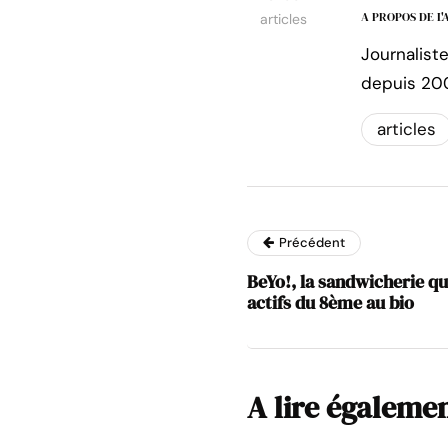
A PROPOS DE L
articles
Journalist
depuis 20
articles
Précédent
BeYo!, la sandwicherie qu
actifs du 8ème au bio
A lire égaleme