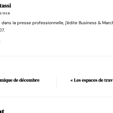
tassi
'AUTEUR
e dans la presse professionnelle, j'édite Business & Marc
07.
omique de décembre
« Les espaces de trav
nt