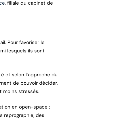
ce
, filiale du cabinet de
il. Pour favoriser le
rmi lesquels ils sont
té et selon l’approche du
timent de pouvoir décider.
et moins stressés.
lation en open-space :
ts reprographie, des