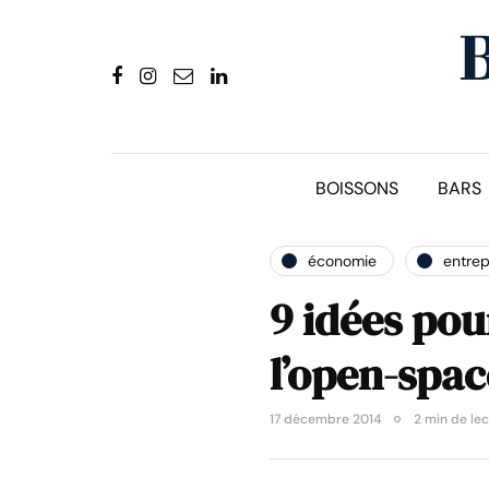
BOISSONS
BARS
économie
entrep
9 idées pou
l’open-spac
17 décembre 2014
2 min de le