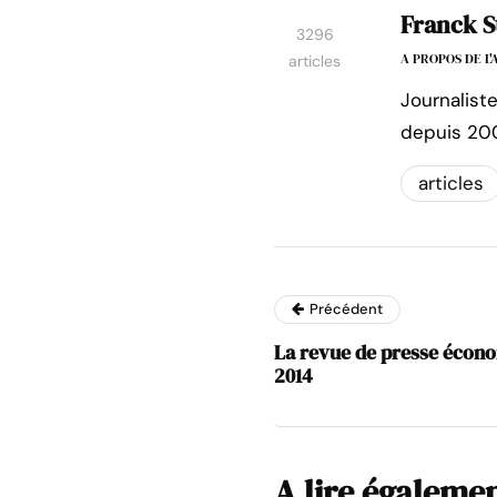
Franck S
3296
A PROPOS DE L
articles
Journalist
depuis 20
articles
Précédent
La revue de presse écon
2014
A lire égaleme