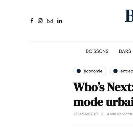
BOISSONS
BARS
économie
entrep
Who’s Next
mode urbai
25 janvier 2017
4 min de lectur