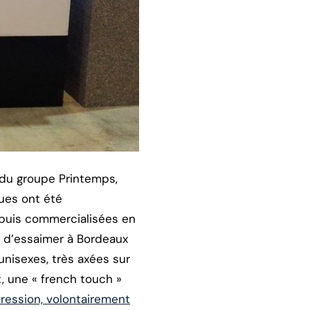
 du groupe Printemps,
ques ont été
 puis commercialisées en
t d’essaimer à Bordeaux
nisexes, très axées sur
, une « french touch »
pression, volontairement