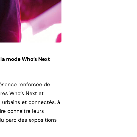
e la mode Who’s Next
.
résence renforcée de
ires Who’s Next et
nt urbains et connectés, à
re connaitre leurs
du parc des expositions