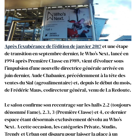
Après l’exubérance de l’édition de janvier 2017
et une étape
de transition en septembre dernier, le Who’s Next, lancé en
1994 après Première Classe en 1989, vient d’évoluer sous
l’impulsion d’une nouvelle directrice générale arrivée en
juin dernier, Aude Chabanier, précédemment à la tête des
ventes du Sial (agroalimentaire) et, depuis le début du mois,
de Frédéric Maus, codirecteur général, venu de La Redoute.
Le salon confirme son recentrage sur les halls 2.2 (toujours
dénommé Fame), 2.3, 3 (Première Classe) et 4, ce dernier
espace étant désormais exclusivement dévolu au Who’s
Next. A cette occasion, les catégories Private, Studio,
Trendy et Urban ont disparu pour laisser la place à un