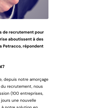
ts de recrutement pour
rise aboutissent à des
es Petracco, répondent
nt?
e, depuis notre amorçage
é du recrutement, nous
sion (100 entreprises,
 jours une nouvelle
à notre solution en