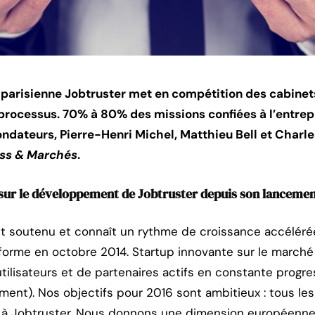
p parisienne Jobtruster met en compétition des cabine
 processus.
70% à 80% des missions confiées à l’entrep
ndateurs, Pierre-Henri Michel, Matthieu Bell et Charl
ss & Marchés
.
sur le développement de Jobtruster depuis son lanceme
 soutenu et connaît un rythme de croissance accéléré
teforme en octobre 2014. Startup innovante sur le march
lisateurs et de partenaires actifs en constante progres
ent). Nos objectifs pour 2016 sont ambitieux : tous les
e à Jobtruster. Nous donnons une dimension européenne 