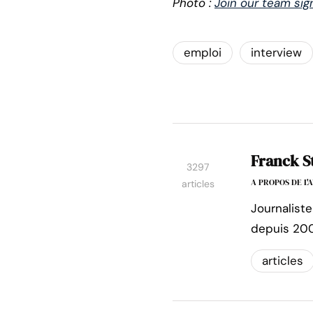
Photo :
Join our team sig
emploi
interview
Franck S
3297
A PROPOS DE L
articles
Journaliste
depuis 200
articles