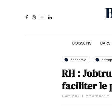
BOISSONS
BARS
économie
entrep
RH : Jobtru
faciliter l
13 avril 2016
2 min de lecture