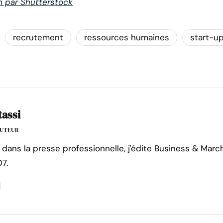
n par Shutterstock
recrutement
ressources humaines
start-u
tassi
'AUTEUR
 dans la presse professionnelle, j'édite Business & Marc
7.