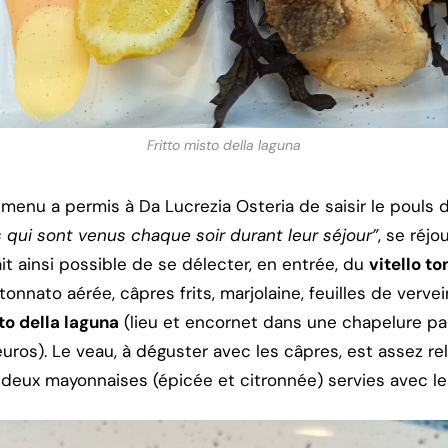
Fritto misto della laguna
menu a permis à Da Lucrezia Osteria de saisir le pouls d
s qui sont venus chaque soir durant leur séjour”
, se réjou
it ainsi possible de se délecter, en entrée, du
vitello to
onnato aérée, câpres frits, marjolaine, feuilles de verve
sto della laguna
(lieu et encornet dans une chapelure p
uros). Le veau, à déguster avec les câpres, est assez rel
 deux mayonnaises (épicée et citronnée) servies avec les