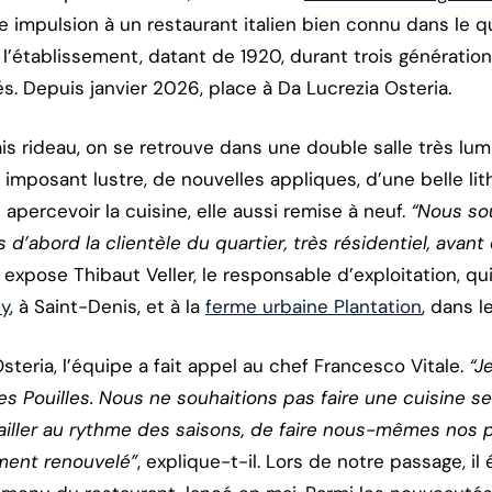
e impulsion à un restaurant italien bien connu dans le qu
’établissement, datant de 1920, durant trois générations
. Depuis janvier 2026, place à Da Lucrezia Osteria.
is rideau, on se retrouve dans une double salle très lu
 imposant lustre, de nouvelles appliques, d’une belle l
 apercevoir la cuisine, elle aussi remise à neuf.
“Nous so
s d’abord la clientèle du quartier, très résidentiel, avan
, expose Thibaut Veller, le responsable d’exploitation, qui
y
, à Saint-Denis, et à la
ferme urbaine Plantation
, dans l
steria, l’équipe a fait appel au chef Francesco Vitale.
“J
 Pouilles. Nous ne souhaitions pas faire une cuisine s
availler au rythme des saisons, de faire nous-mêmes nos 
ent renouvelé”
, explique-t-il. Lors de notre passage, il 