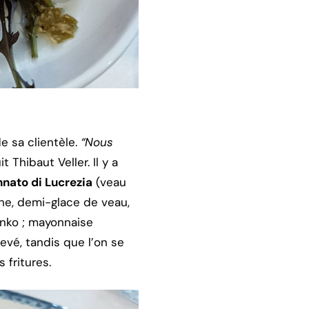
e sa clientèle.
“Nous
it Thibaut Veller. Il y a
nnato di Lucrezia
(veau
ine, demi-glace de veau,
anko ; mayonnaise
evé, tandis que l’on se
 fritures.