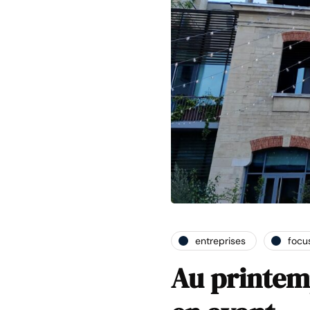
entreprises
focu
Au printemp