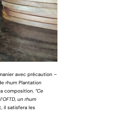
 manier avec précaution –
 de rhum Plantation
 sa composition.
“Ce
r l’OFTD, un rhum
 il satisfera les