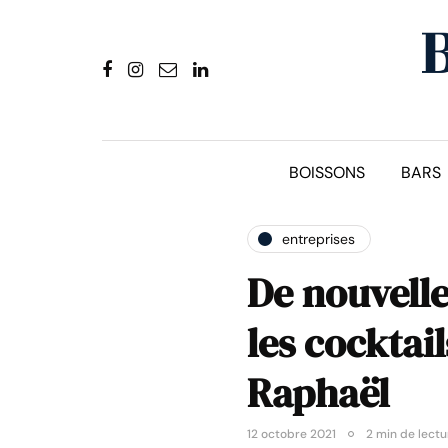
BOISSONS
BARS
entreprises
De nouvell
les cocktail
Raphaël
12 octobre 2021
2 min de lectu