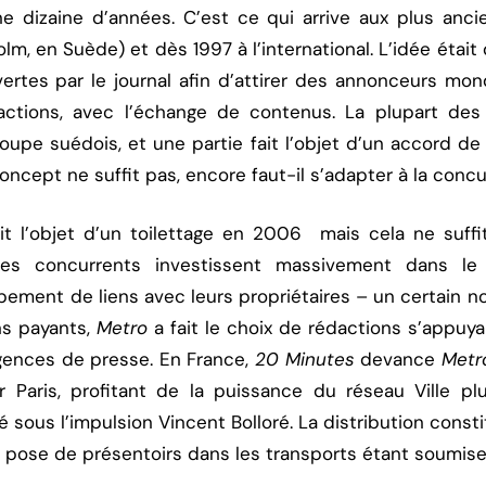
 dizaine d’années. C’est ce qui arrive aux plus anc
lm, en Suède) et dès 1997 à l’international. L’idée étai
ertes par le journal afin d’attirer des annonceurs mon
dactions, avec l’échange de contenus. La plupart des
oupe suédois, et une partie fait l’objet d’un accord de 
oncept ne suffit pas, encore faut-il s’adapter à la conc
it l’objet d’un toilettage en 2006 mais cela ne suff
 les concurrents investissent massivement dans le
pement de liens avec leurs propriétaires – un certain n
ns payants,
Metro
a fait le choix de rédactions s’appuya
gences de presse. En France,
20 Minutes
devance
Metr
 Paris, profitant de la puissance du réseau Ville pl
é sous l’impulsion Vincent Bolloré. La distribution consti
la pose de présentoirs dans les transports étant soumise