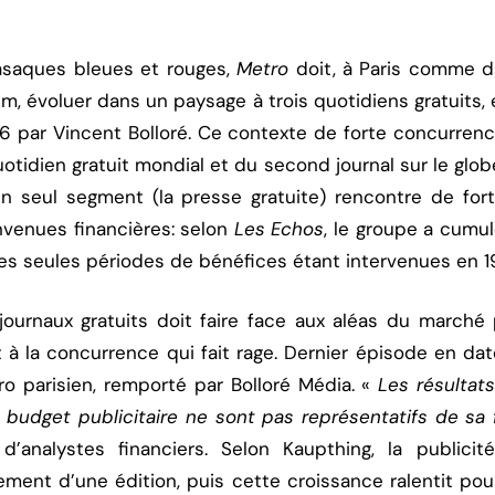
asaques bleues et rouges,
Metro
doit, à Paris comme 
lm, évoluer dans un paysage à trois quotidiens gratuits,
 par Vincent Bolloré. Ce contexte de forte concurrence
tidien gratuit mondial et du second journal sur le globe
 seul segment (la presse gratuite) rencontre de forte
venues financières: selon
Les Echos
, le groupe a cumul
es seules périodes de bénéfices étant intervenues en 
urnaux gratuits doit faire face aux aléas du marché p
à la concurrence qui fait rage. Dernier épisode en date
ro parisien, remporté par Bolloré Média. «
Les résultat
u budget publicitaire ne sont pas représentatifs de sa 
d’analystes financiers. Selon Kaupthing, la publici
cement d’une édition, puis cette croissance ralentit po