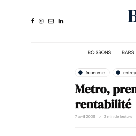
BOISSONS
BARS
économie
entrep
Metro, prem
rentabilité
7 avril 2008
2 min de lecture