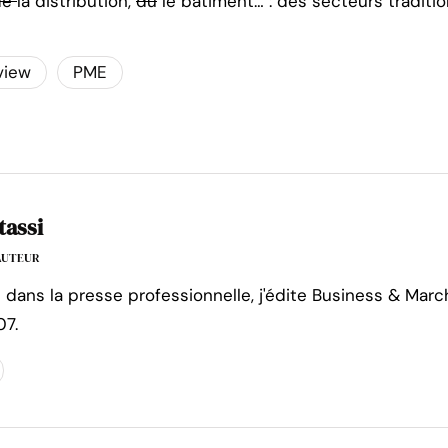
de
la distribution,
du
le bâtiment… : des secteurs traditio
view
PME
tassi
'AUTEUR
e dans la presse professionnelle, j'édite Business & Marc
07.