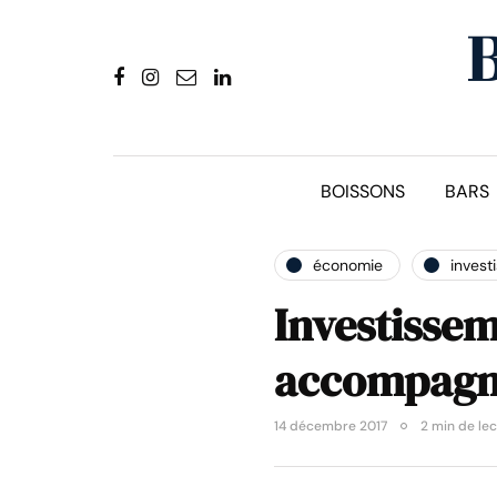
BOISSONS
BARS
économie
invest
Investisse
accompagn
14 décembre 2017
2 min de le