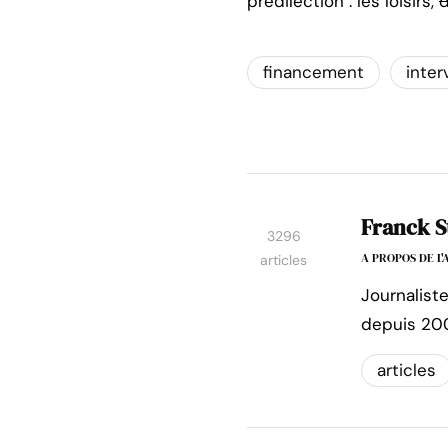
prédilection : les loisirs,
financement
inter
Franck S
3296
A PROPOS DE L
articles
Journalist
depuis 20
articles