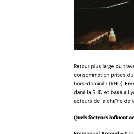
Retour plus large du trav
consommation prises durant
hors-domicile (RHD).
Emm
dans la RHD et basé à Ly
acteurs de la chaîne de v
Quels facteurs influent 
Emmanuel Argoud –
Nou