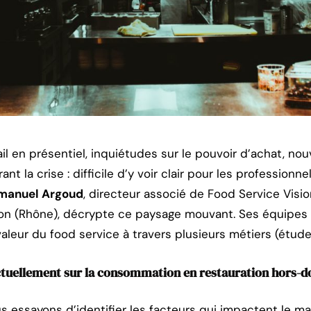
ail en présentiel, inquiétudes sur le pouvoir d’achat, no
 la crise : difficile d’y voir clair pour les professionne
anuel Argoud
, directeur associé de Food Service Visio
on (Rhône), décrypte ce paysage mouvant. Ses équipes t
aleur du food service à travers plusieurs métiers (études
actuellement sur la consommation en restauration hors-d
s essayons d’identifier les facteurs qui impactent le marc