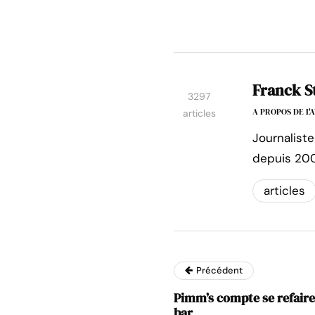
Franck S
3297
A PROPOS DE L
articles
Journaliste
depuis 200
articles
Précédent
Pimm’s compte se refaire
bar