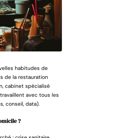
uvelles habitudes de
ls de la restauration
n, cabinet spécialisé
ravaillent avec tous les
, conseil, data).
omicile ?
hé : crise sanitaire,