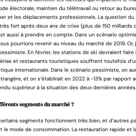
ode électorale, maintien du télétravail ou retour au burea
ner et les déplacements professionnels. La question du
ès fort après deux ans de crise (plus de 150 milliards 
st aussi à prendre en compte. Dans un scénario optimist
nous pourrions revenir au niveau du marché de 2019. Or, j
essimiste. En février, les stations de ski devraient faire
térias et restaurants touristiques souffrent toutefois d’
istique internationale. Dans le scénario pessimiste, on a
étrangère, et on s’établirait en 2022 à -13% par rapport a
endu supérieur à la situation des deux dernières années
fférents segments du marché ?
certains segments fonctionnent très bien, et d’autres pa
t le mode de consommation. La restauration rapide et l