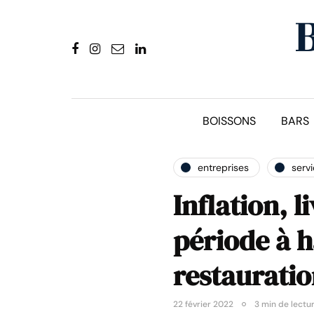
BOISSONS
BARS
entreprises
serv
Inflation, 
période à h
restaurati
22 février 2022
3 min de lectu