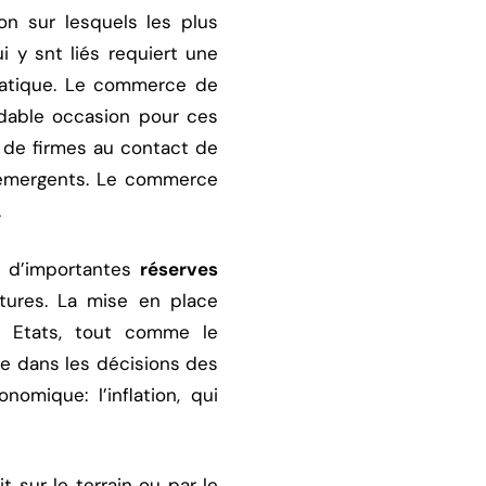
on sur lesquels les plus
 y snt liés requiert une
étatique. Le commerce de
dable occasion pour ces
 de firmes au contact de
s émergents. Le commerce
.
r d’importantes
réserves
tures. La mise en place
es Etats, tout comme le
te dans les décisions des
nomique: l’inflation, qui
t sur le terrain ou par le