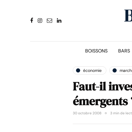
BOISSONS
BARS
économie
marché
Faut-il inve
émergents 
30 octobre 2008
3 min de lec