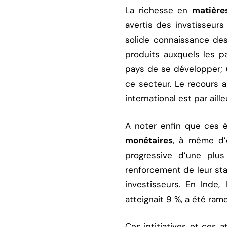
La richesse en
matière
avertis des invstisseur
solide connaissance des
produits auxquels les 
pays de se développer; 
ce secteur. Le recours 
international est par ail
A noter enfin que ces 
monétaires
, à même d’ê
progressive d’une plus
renforcement de leur sta
investisseurs. En Inde, 
atteignait 9 %, a été ra
Ces intitiatives et ces a