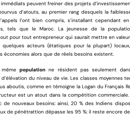
immédiats peuvent freiner des projets d’investissemen
urvus d’atouts, au premier rang desquels la faibles
’appels l’ont bien compris, s’installant cependant en
cés, tels que le Maroc. La jeunesse de la populati
t pour tout entrepreneur qui saurait mettre en valeur 
 quelques acteurs (étatiques pour la plupart) locaux
 économies alors que de réels besoins existent.
te même
population
ne résident pas seulement dans
 d’élévation du niveau de vie. Les classes moyennes t
us aboutis, comme en témoigne la Logan du Français Re
ructeur est un atout dans la compétition commerciale
c de nouveaux besoins: ainsi, 20 % des Indiens dispo
aux de pénétrattion dépasse les 95 %: il reste encore d