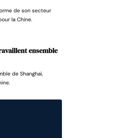
forme de son secteur
our la Chine.
ravaillent ensemble
emble de Shanghai,
hine.