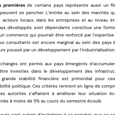
s premières
de certains pays représente aussi un fil
s peuvent se pencher. L’entrée au sein des marchés qui
 acteurs locaux, dans les entreprises et au niveau 
pays développés sont dépendants constitue une formi
un commerce qui pourrait être renforcé par l’expertise
aux consultants est encore marginal au sein des pay
leurs poussé par un développement par l’industrialisation
échanges ont permis aux pays émergents d’accumule
tre investies dans le développement des infrastruc
 grande stabilité financière est primordial pour c
bilité politique. Ces critères rentrent en ligne de comp
les autorités s’affairent à améliorer leur situation éco
menée à moins de 5% au cours du semestre écoulé.
touts sont autant d’invitations à se pencher, que ce soi