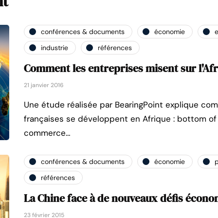
nt
conférences & documents
économie
e
industrie
références
Comment les entreprises misent sur l'Af
21 janvier 2016
Une étude réalisée par BearingPoint explique co
françaises se développent en Afrique : bottom of 
commerce…
conférences & documents
économie
p
références
La Chine face à de nouveaux défis écon
23 février 2015