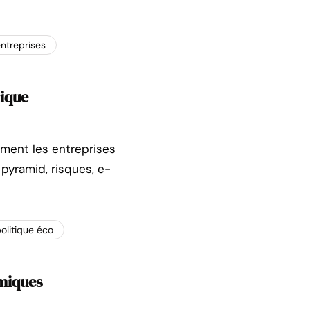
ntreprises
rique
mment les entreprises
pyramid, risques, e-
olitique éco
omiques