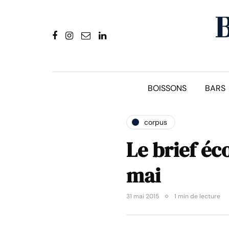
BOISSONS
BARS
corpus
Le brief éc
mai
31 mai 2015
1 min de lecture