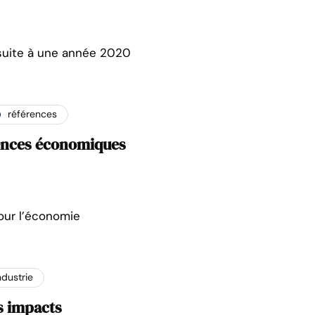
 suite à une année 2020
références
uences économiques
our l’économie
ndustrie
s impacts