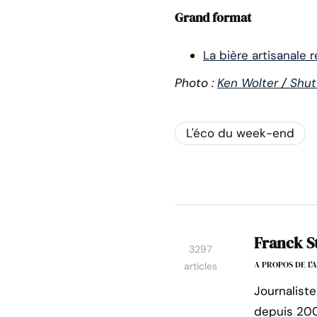
Grand format
La bière artisanale 
Photo :
Ken Wolter
/
Shut
L'éco du week-end
Franck S
3297
A PROPOS DE L
articles
Journaliste
depuis 200