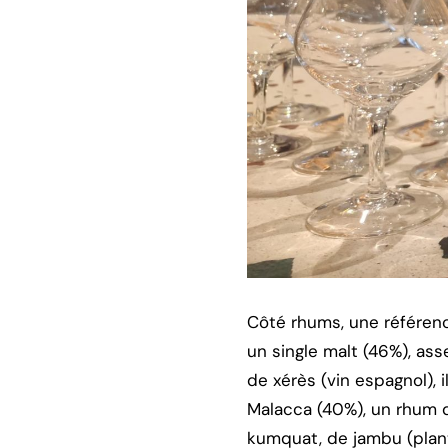
Côté rhums, une référence 
un single malt (46%), ass
de xérès (vin espagnol), 
Malacca (40%), un rhum de
kumquat, de jambu (plante