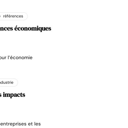
références
uences économiques
our l’économie
ndustrie
s impacts
entreprises et les