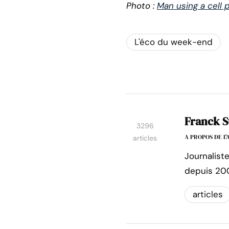
Photo :
Man using a cell
L'éco du week-end
Franck S
3296
A PROPOS DE L
articles
Journalist
depuis 20
articles