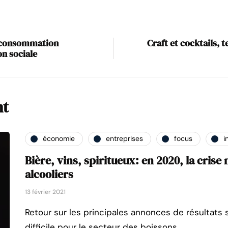
a consommation
Craft et cocktails,
on sociale
nt
économie
entreprises
focus
i
Bière, vins, spiritueux: en 2020, la crise 
alcooliers
13 février 2021
Retour sur les principales annonces de résultats
difficile pour le secteur des boissons.