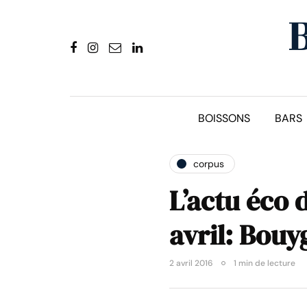
BOISSONS
BARS
corpus
L’actu éco 
avril: Bouy
2 avril 2016
1 min de lecture