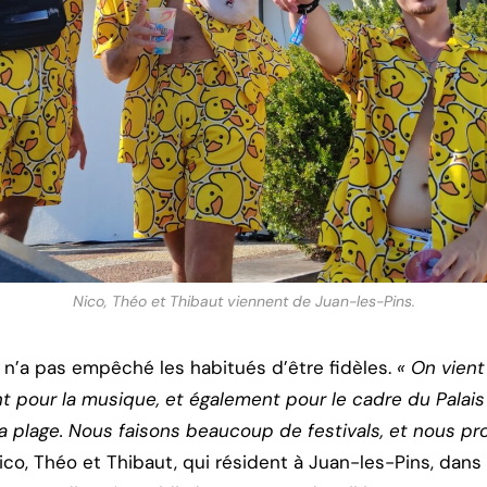
Nico, Théo et Thibaut viennent de Juan-les-Pins.
n’a pas empêché les habitués d’être fidèles.
« On vien
nt pour la musique, et également pour le cadre du Palais
a plage. Nous faisons beaucoup de festivals, et nous pro
Nico, Théo et Thibaut, qui résident à Juan-les-Pins, da