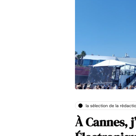
la sélection de la rédacti
À Cannes, j’