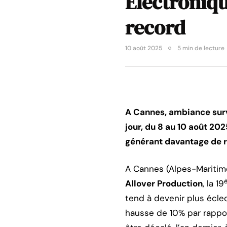
Électroniqu
record
10 août 2025
5 min de lecture
A Cannes, ambiance surv
jour, du 8 au 10 août 202
générant davantage de r
A Cannes (Alpes-Maritim
Allover Production
, la 19
tend à devenir plus éclec
hausse de 10% par rappor