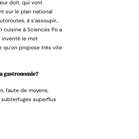
ur doit, qui vont
t sur le plan national
utoroutes, à s’assoupir…
n cuisine à Sciences Po a
 inventé le mot
e qu’on propose très vite
la gastronomie?
en, faute de moyens,
s subterfuges superflus