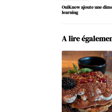
OuiKnow ajoute une dimen
learning
A lire égaleme