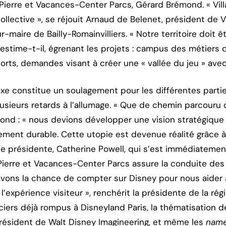
Pierre et Vacances-Center Parcs, Gérard Brémond. « Villa
 collective », se réjouit Arnaud de Belenet, président de 
-maire de Bailly-Romainvilliers. « Notre territoire doit 
, estime-t-il, égrenant les projets : campus des métiers 
rts, demandes visant à créer une « vallée du jeu » ave
xe constitue un soulagement pour les différentes parti
lusieurs retards à l’allumage. « Que de chemin parcouru 
ond : « nous devions développer une vision stratégique
ement durable. Cette utopie est devenue réalité grâce à
le présidente, Catherine Powell, qui s’est immédiatemen
i Pierre et Vacances-Center Parcs assure la conduite des
 avons la chance de compter sur Disney pour nous aider à
 l’expérience visiteur », renchérit la présidente de la rég
ciers déjà rompus à Disneyland Paris, la thématisation d
résident de ‎Walt Disney Imagineering, et même les
name