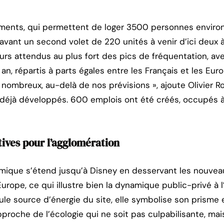
ents, qui permettent de loger 3500 personnes environ,
avant un second volet de 220 unités à venir d’ici deux à
eurs attendus au plus fort des pics de fréquentation, avec
 an, répartis à parts égales entre les Français et les E
 nombreux, au-delà de nos prévisions », ajoute Olivier R
a déjà développés. 600 emplois ont été créés, occupés 
ives pour l’agglomération
rmique s’étend jusqu’à Disney en desservant les nouvea
urope, ce qui illustre bien la dynamique public-privé à l’
eule source d’énergie du site, elle symbolise son prism
roche de l’écologie qui ne soit pas culpabilisante, mais