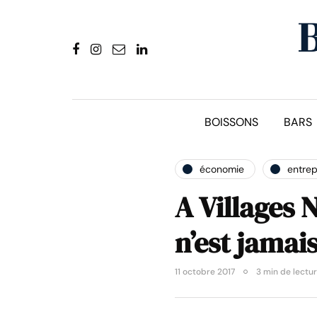
BOISSONS
BARS
économie
entrep
A Villages N
n’est jamais
11 octobre 2017
3 min de lectu